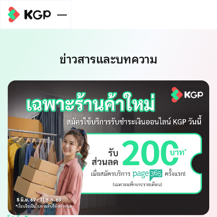
ขนาดธุรกิจ
ข่าวสารและบทความ
ระดับบุคคล
บริการ
KGP Online
ลิงก์รับชำระเงิน
ระดับ SME
Payment
ข่าวสาร/บทความ
Gateway
สรุปยอดเงิน
และ
Meta Pay
ลิงก์รับชำระเงิน
Meta Pay
ระดับองค์กร
ช่วยเหลือ
โอนไปบัญชี
เกี่ยวข้อง​
บริการหักบัญชี
บริการเบิกจ่าย
Meta Ads
Meta Pay
ลิงก์รับชำระเงิน
โปรโมชัน
อัตโนมัติ (ODD)
หลายปลายทาง
บัตรเครดิตและ
โมบายแบงก์กิ้ง
Meta Pay
เกี่ยวกับเรา
เดบิต