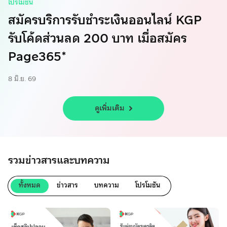
โปรโมชัน
บริการหักบัญชี
บัตรเครดิตและ
บริการหักบัญชี
สมัครบริการรับชำระเงินออนไลน์ KGP
อัตโนมัติ (ODD)
เดบิต
อัตโนมัติ (ODD)
ไทย
รับโค้ดส่วนลด 200 บาท เมื่อสมัคร
อี-วอลเลต
พร้อมเพย์ คิวอาร์
อี-วอลเลต
Page365*
ช้อปก่อน จ่าย
พร้อมเพย์ คิวอาร์
8 มิ.ย. 69
พร้อมเพย์ คิวอาร์
ทีหลัง
ดูเพิ่มเติม
P2P Transfer
Meta Ads
P2P Transfer
บัตรเครดิตและ
โมบายแบงก์กิ้ง
อี-วอลเลต
เดบิต
รวมข่าวสารและบทความ
ผ่อนชำระด้วย
ผ่อนชำระด้วย
โมบายแบงก์กิ้ง
บัตร
บัตร
ทั้งหมด
ข่าวสาร
บทความ
โปรโมชัน
บริการเบิกจ่าย
ผ่อนชำระด้วย
P2P Transfer
หลายปลายทาง
บัตร