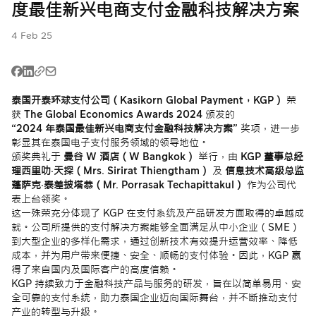
泰国二维码支付
泰国二维码支付
度最佳新兴电商支付金融科技解决方案
收款服务，使用
(Thai QR /
(Thai QR /
电子钱包支付
PromptPay)
PromptPay)
中文
4 Feb 25
泰国二维码支付
P2P 转账服务
提升企业信誉
(Thai QR /
PromptPay)
泰国开泰环球支付公司（Kasikorn Global Payment，KGP）
荣
手机银行收款服
Meta广告费支
P2P 转账服务
获
The Global Economics Awards 2024
颁发的
务
付服务
“2024 年泰国最佳新兴电商支付金融科技解决方案”
奖项，进一步
彰显其在泰国电子支付服务领域的领导地位。
在线分期付款系
收款服务，使用
手机银行收款服
颁奖典礼于
曼谷 W 酒店（W Bangkok）
举行，由
KGP 董事总经
统
电子钱包支付
务
理西里叻·天探（Mrs. Sirirat Thiengtham）
及
信息技术高级总监
蓬萨克·泰差披塔恭（Mr. Porrasak Techapittakul）
作为公司代
付款分发服务
在线分期付款系
在线分期付款系
表上台领奖。
(Payouts)
统
统
这一殊荣充分体现了 KGP 在支付系统及产品研发方面取得的卓越成
就。公司所提供的支付解决方案能够全面满足从中小企业（SME）
Meta广告费支
付款分发服务
到大型企业的多样化需求，通过创新技术有效提升运营效率、降低
P2P 转账服务
付服务
(Payouts)
成本，并为用户带来便捷、安全、顺畅的支付体验。因此，KGP 赢
得了来自国内及国际客户的高度信赖。
Meta广告费支
KGP 持续致力于金融科技产品与服务的研发，旨在以简单易用、安
全可靠的支付系统，助力泰国企业迈向国际舞台，并不断推动支付
付服务
产业的转型与升级。