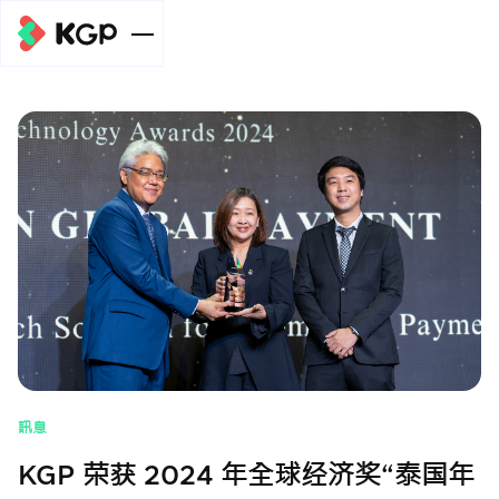
企业规模
个人级别
服务
元宇宙支付
开泰全球支付
中小企业级
(Meta Pay)服
(KGP)在线收
新闻/文章
别
务
款系统服务
元宇宙支付
元宇宙支付
Meta广告费支
汇总金额并划
(Meta Pay)服
(Meta Pay)服
组织级别
帮助
付服务
转至关联账户
务
务
元宇宙支付
付款分发服务
自动扣款服务
自动扣款服务
(Meta Pay)服
促销
(Payouts)
务
訊息
收款服务，使用
手机银行收款服
自动扣款服务
关于我们
KGP 荣获 2024 年全球经济奖“泰国年
电子钱包支付
务