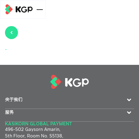
企业规模
个人级别
服务
-
开泰全球支付
中小企业级
收款链接服务
(KGP)在线收
新闻/文章
别
款系统服务
元宇宙支付
元宇宙支付
汇总金额并划
(Meta Pay)服
收款链接服务
(Meta Pay)服
组织级别
帮助
转至关联账户
务
务
关于我们
元宇宙支付
Meta广告费支
付款分发服务
(Meta Pay)服
自动扣款服务
收款链接服务
促销
付服务
(Payouts)
服务
务
元宇宙支付
KASIKORN GLOBAL PAYMENT
在线信用卡或借
手机银行收款服
(Meta Pay)服
关于我们
496-502 Gaysorn Amarin,
记卡支付服务
务
务
5th Floor, Room No. S5138,