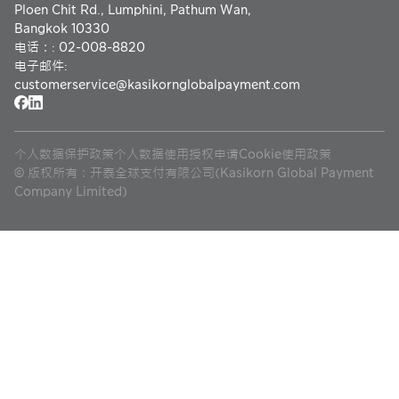
Ploen Chit Rd., Lumphini, Pathum Wan,
在线信用卡或借
自动扣款服务
自动扣款服务
Bangkok 10330
记卡支付服务
中文
电话：
:
02-008-8820
泰国二维码支付
电子邮件
:
收款服务，使用
收款服务，使用
(Thai QR /
customerservice@
kasikornglobalpayment.com
电子钱包支付
电子钱包支付
PromptPay)
泰国二维码支付
泰国二维码支付
(Thai QR /
提升企业信誉
(Thai QR /
个人数据保护政策
个人数据使用授权申请
Cookie使用政策
PromptPay)
PromptPay)
©
版权所有：开泰全球支付有限公司(Kasikorn Global Payment
Meta广告费支
Company Limited)
P2P 转账服务
P2P 转账服务
付服务
手机银行收款服
收款服务，使用
在线信用卡或借
务
电子钱包支付
记卡支付服务
在线分期付款系
在线分期付款系
手机银行收款服
统
统
务
付款分发服务
在线分期付款系
P2P 转账服务
(Payouts)
统