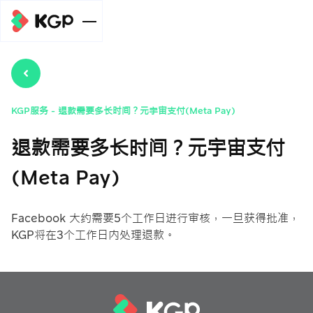
企业规模
个人级别
服务
KGP服务
-
退款需要多长时间？元宇宙支付(Meta Pay)
开泰全球支付
退款需要多长时间？元宇宙支付
中小企业级
收款链接服务
(KGP)在线收
新闻/文章
别
款系统服务
(Meta Pay)
元宇宙支付
元宇宙支付
汇总金额并划
(Meta Pay)服
收款链接服务
(Meta Pay)服
组织级别
帮助
转至关联账户
务
务
Facebook 大约需要5个工作日进行审核，一旦获得批准，
元宇宙支付
KGP将在3个工作日内处理退款。
Meta广告费支
付款分发服务
(Meta Pay)服
自动扣款服务
收款链接服务
促销
付服务
(Payouts)
务
元宇宙支付
在线信用卡或借
手机银行收款服
(Meta Pay)服
关于我们
记卡支付服务
务
务