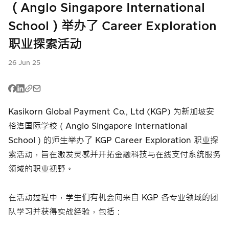
（Anglo Singapore International
在线信用卡或借
自动扣款服务
自动扣款服务
记卡支付服务
School）举办了 Career Exploration
中文
泰国二维码支付
职业探索活动
收款服务，使用
收款服务，使用
(Thai QR /
电子钱包支付
电子钱包支付
PromptPay)
26 Jun 25
泰国二维码支付
泰国二维码支付
(Thai QR /
提升企业信誉
(Thai QR /
PromptPay)
PromptPay)
Meta广告费支
Kasikorn Global Payment Co., Ltd (KGP) 为新加坡安
P2P 转账服务
P2P 转账服务
付服务
格洛国际学校（Anglo Singapore International
手机银行收款服
收款服务，使用
School）的师生举办了 KGP Career Exploration 职业探
在线信用卡或借
务
电子钱包支付
记卡支付服务
索活动，旨在激发灵感并开拓金融科技与在线支付系统服务
领域的职业视野。
在线分期付款系
在线分期付款系
手机银行收款服
统
统
务
在活动过程中，学生们有机会向来自 KGP 各专业领域的团
付款分发服务
在线分期付款系
P2P 转账服务
队学习并获得实战经验，包括：
(Payouts)
统