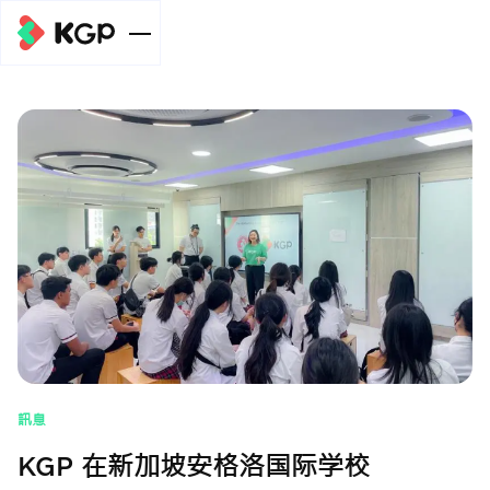
企业规模
个人级别
服务
开泰全球支付
中小企业级
收款链接服务
(KGP)在线收
新闻/文章
别
款系统服务
元宇宙支付
元宇宙支付
汇总金额并划
(Meta Pay)服
收款链接服务
(Meta Pay)服
组织级别
帮助
转至关联账户
务
务
元宇宙支付
Meta广告费支
付款分发服务
(Meta Pay)服
自动扣款服务
收款链接服务
促销
付服务
(Payouts)
务
訊息
元宇宙支付
在线信用卡或借
手机银行收款服
(Meta Pay)服
关于我们
KGP 在新加坡安格洛国际学校
记卡支付服务
务
务