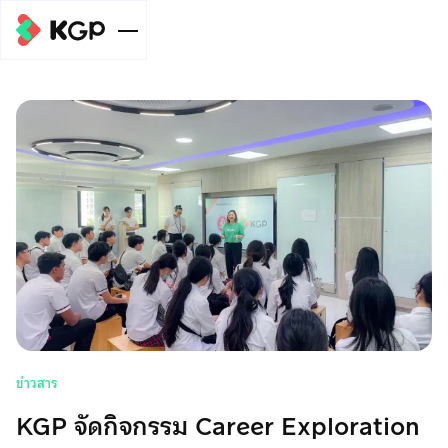
ขนาดธุรกิจ
ระดับบุคคล
บริการ
KGP Online
ลิงก์รับชำระเงิน
ระดับ SME
Payment
ข่าวสาร/บทความ
Gateway
สรุปยอดเงิน
และ
Meta Pay
ลิงก์รับชำระเงิน
Meta Pay
ระดับองค์กร
ช่วยเหลือ
โอนไปบัญชี
เกี่ยวข้อง​
บริการหักบัญชี
บริการเบิกจ่าย
Meta Ads
Meta Pay
ลิงก์รับชำระเงิน
โปรโมชัน
อัตโนมัติ (ODD)
หลายปลายทาง
ข่าวสาร
บัตรเครดิตและ
โมบายแบงก์กิ้ง
Meta Pay
เกี่ยวกับเรา
KGP จัดกิจกรรม Career Exploration
เดบิต