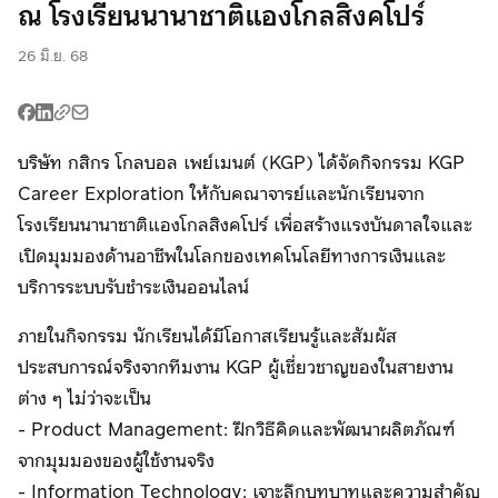
ณ โรงเรียนนานาชาติแองโกลสิงคโปร์
บริการหักบัญชี
บัตรเครดิตและ
บริการหักบัญชี
อัตโนมัติ (ODD)
เดบิต
อัตโนมัติ (ODD)
ไทย
26 มิ.ย. 68
อี-วอลเลต
พร้อมเพย์ คิวอาร์
อี-วอลเลต
ช้อปก่อน จ่าย
บริษัท กสิกร โกลบอล เพย์เมนต์ (KGP) ได้จัดกิจกรรม KGP
พร้อมเพย์ คิวอาร์
พร้อมเพย์ คิวอาร์
ทีหลัง
Career Exploration ให้กับคณาจารย์และนักเรียนจาก
โรงเรียนนานาชาติแองโกลสิงคโปร์ เพื่อสร้างแรงบันดาลใจและ
P2P Transfer
Meta Ads
P2P Transfer
เปิดมุมมองด้านอาชีพในโลกของเทคโนโลยีทางการเงินและ
บริการระบบรับชำระเงินออนไลน์
บัตรเครดิตและ
โมบายแบงก์กิ้ง
อี-วอลเลต
เดบิต
ภายในกิจกรรม นักเรียนได้มีโอกาสเรียนรู้และสัมผัส
ประสบการณ์จริงจากทีมงาน KGP ผู้เชี่ยวชาญของในสายงาน
ผ่อนชำระด้วย
ผ่อนชำระด้วย
โมบายแบงก์กิ้ง
ต่าง ๆ ไม่ว่าจะเป็น
บัตร
บัตร
- Product Management: ฝึกวิธีคิดและพัฒนาผลิตภัณฑ์
บริการเบิกจ่าย
ผ่อนชำระด้วย
P2P Transfer
จากมุมมองของผู้ใช้งานจริง
หลายปลายทาง
บัตร
- Information Technology: เจาะลึกบทบาทและความสำคัญ