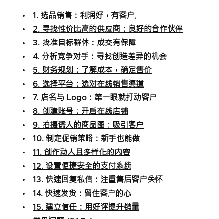
•
1. 选品销售：利润好，有客户
,
•
2. 寻找性价比高的供应商：良好的合作伙伴
•
3. 找准目标群体：成交有保障
•
4. 分析竞争对手：寻找创造差异的机会
•
5. 财务规划：了解成本，确定售价
•
6. 选择平台：选对在线销售渠道
•
7. 店名与 Logo：第一眼就打动客户
•
8. 创建账号：开启在线店铺
•
9. 拍摄诱人的商品图：吸引客户
•
10. 制定促销策略：新手也能做
•
11. 创作动人且多样化的内容
•
12. 设置便捷安全的支付系统
•
13. 快速回复私信：注重售后客户关怀
•
14. 快速发货：留住客户的心
•
15. 建立信任：用好评提升销量