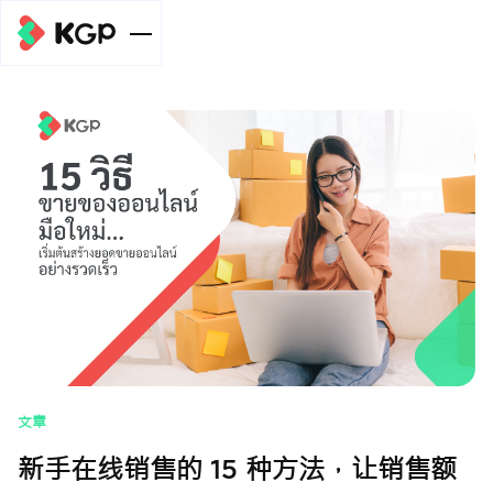
企业规模
个人级别
服务
元宇宙支付
开泰全球支付
中小企业级
(Meta Pay)服
(KGP)在线收
新闻/文章
别
务
款系统服务
元宇宙支付
元宇宙支付
Meta广告费支
汇总金额并划
(Meta Pay)服
(Meta Pay)服
组织级别
帮助
付服务
转至关联账户
务
务
元宇宙支付
付款分发服务
自动扣款服务
自动扣款服务
(Meta Pay)服
促销
(Payouts)
务
文章
收款服务，使用
手机银行收款服
自动扣款服务
关于我们
新手在线销售的 15 种方法，让销售额
电子钱包支付
务