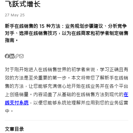
泰国二维码支付
泰国二维码支付
飞跃式增长
收款服务，使用
(Thai QR /
(Thai QR /
电子钱包支付
PromptPay)
PromptPay)
中文
27 May 25
泰国二维码支付
新手在线销售的 15 种方法：业务规划步骤建议、分析竞争
P2P 转账服务
提升企业信誉
(Thai QR /
对手、选择在线销售技巧，以为在线商家和初学者制定销售
PromptPay)
指南。
手机银行收款服
Meta广告费支
P2P 转账服务
务
付服务
在线分期付款系
收款服务，使用
手机银行收款服
统
电子钱包支付
务
对于刚开始进入在线销售世界的初学者来说，学习正确且有
效的方法是至关重要的第一步。本文将带您了解新手在线销
付款分发服务
在线分期付款系
在线分期付款系
售的方法，让您能够充满信心地开始在线业务并在各个平台
(Payouts)
统
统
上创造销量。内容涵盖了从基础的在线销售方法到现代的
在
Meta广告费支
付款分发服务
线支付系统
，以便您能够系统地理解并应用到您的业务运营
P2P 转账服务
付服务
(Payouts)
中。
Meta广告费支
付服务
文章目录