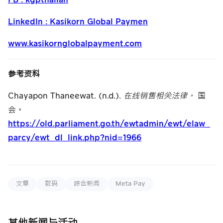
LinkedIn : Kasikorn Global Paymen
www.kasikornglobalpayment.com
参考资料
Chayapon Thaneewat. (n.d.).
在线销售相关法律。
国
会。
https://old.parliament.go.th/ewtadmin/ewt/elaw_
parcy/ewt_dl_link.php?nid=1966
文章
数码
综合新闻
Meta Pay