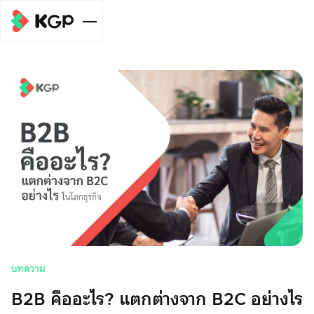
ขนาดธุรกิจ
ระดับบุคคล
บริการ
KGP Online
ลิงก์รับชำระเงิน
ระดับ SME
Payment
ข่าวสาร/บทความ
Gateway
สรุปยอดเงิน
และ
Meta Pay
ลิงก์รับชำระเงิน
Meta Pay
ระดับองค์กร
ช่วยเหลือ
โอนไปบัญชี
เกี่ยวข้อง​
บริการหักบัญชี
บริการเบิกจ่าย
Meta Ads
Meta Pay
ลิงก์รับชำระเงิน
โปรโมชัน
อัตโนมัติ (ODD)
หลายปลายทาง
บทความ
บัตรเครดิตและ
โมบายแบงก์กิ้ง
Meta Pay
เกี่ยวกับเรา
B2B คืออะไร? แตกต่างจาก B2C อย่างไร
เดบิต