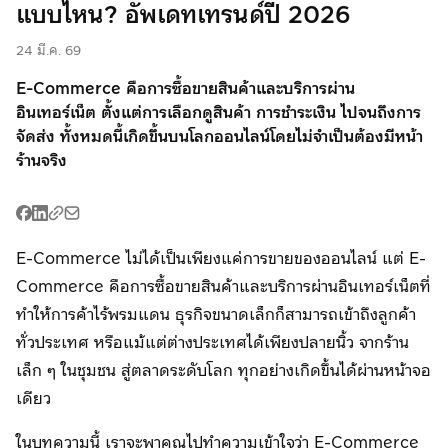
แบบไหน? อัพเดทเทรนด์ปี 2026
พร้อมเพย์ คิวอาร์
พร้อมเพย์ คิวอาร์
อี-วอลเลต
ไทย
24 มี.ค. 69
ช้อปก่อน จ่าย
E-Commerce คือการซื้อขายสินค้าและบริการผ่าน
P2P Transfer
พร้อมเพย์ คิวอาร์
ทีหลัง
อินเทอร์เน็ต ตั้งแต่การเลือกดูสินค้า การชำระเงิน ไปจนถึงการ
จัดส่ง ทั้งหมดนี้เกิดขึ้นบนโลกออนไลน์โดยไม่จำเป็นต้องมีหน้า
โมบายแบงก์กิ้ง
Meta Ads
P2P Transfer
ร้านจริง
ผ่อนชำระด้วย
อี-วอลเลต
โมบายแบงก์กิ้ง
บัตร
E-Commerce ไม่ได้เป็นเพียงแค่การขายของออนไลน์ แต่ E-
บริการเบิกจ่าย
ผ่อนชำระด้วย
ผ่อนชำระด้วย
Commerce คือการซื้อขายสินค้าและบริการผ่านอินเทอร์เน็ตที่
หลายปลายทาง
บัตร
บัตร
ทำให้การค้าไร้พรมแดน ธุรกิจขนาดเล็กก็สามารถเข้าถึงลูกค้า
บริการเบิกจ่าย
ทั่วประเทศ หรือแม้แต่ต่างประเทศได้เพียงปลายนิ้ว จากร้าน
Meta Ads
P2P Transfer
หลายปลายทาง
เล็ก ๆ ในชุมชน สู่ตลาดระดับโลก ทุกอย่างเกิดขึ้นได้ผ่านหน้าจอ
เดียว
Meta Ads
ในบทความนี้ เราจะพาคุณไปทำความเข้าใจว่า E-Commerce