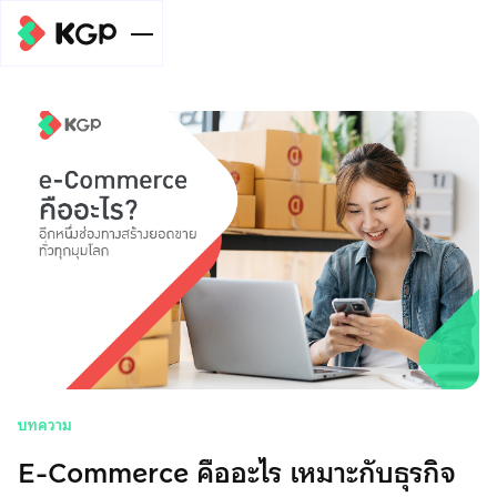
ขนาดธุรกิจ
ระดับบุคคล
บริการ
KGP Online
Meta Pay
ระดับ SME
Payment
ข่าวสาร/บทความ
Gateway
สรุปยอดเงิน
และ
Meta Ads
Meta Pay
Meta Pay
ระดับองค์กร
ช่วยเหลือ
โอนไปบัญชี
เกี่ยวข้อง​
บริการหักบัญชี
บริการหักบัญชี
บริการเบิกจ่าย
Meta Pay
โปรโมชัน
อัตโนมัติ (ODD)
อัตโนมัติ (ODD)
หลายปลายทาง
บทความ
บริการหักบัญชี
อี-วอลเลต
โมบายแบงก์กิ้ง
เกี่ยวกับเรา
E-Commerce คืออะไร เหมาะกับธุรกิจ
อัตโนมัติ (ODD)