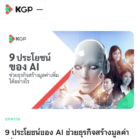
ขนาดธุรกิจ
ระดับบุคคล
บริการ
KGP Online
Meta Pay
ระดับ SME
Payment
ข่าวสาร/บทความ
Gateway
สรุปยอดเงิน
และ
Meta Ads
Meta Pay
Meta Pay
ระดับองค์กร
ช่วยเหลือ
โอนไปบัญชี
เกี่ยวข้อง​
บริการหักบัญชี
บริการหักบัญชี
บริการเบิกจ่าย
Meta Pay
โปรโมชัน
อัตโนมัติ (ODD)
อัตโนมัติ (ODD)
หลายปลายทาง
บทความ
บริการหักบัญชี
อี-วอลเลต
โมบายแบงก์กิ้ง
เกี่ยวกับเรา
9 ประโยชน์ของ AI ช่วยธุรกิจสร้างมูลค่า
อัตโนมัติ (ODD)