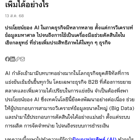
เพิ่มได้อย่างไร
พร้อมเพย์ คิวอาร์
พร้อมเพย์ คิวอาร์
อี-วอลเลต
ไทย
13 ส.ค. 68
ช้อปก่อน จ่าย
ประโยชน์ของ AI ในภาคธุรกิจมีหลากหลาย ตั้งแต่การวิเคราะห์
P2P Transfer
พร้อมเพย์ คิวอาร์
ทีหลัง
ข้อมูลมหาศาล ไปจนถึงการใช้เป็นเครื่องมือช่วยตัดสินใจใน
เชิงกลยุทธ์ ที่ช่วยเพิ่มประสิทธิภาพได้ในทุก ๆ ธุรกิจ
โมบายแบงก์กิ้ง
Meta Ads
P2P Transfer
ผ่อนชำระด้วย
อี-วอลเลต
โมบายแบงก์กิ้ง
บัตร
AI กำลังเข้ามามีบทบาทอย่างมากในโลกธุรกิจยุคดิจิทัลที่การ
แข่งขันเข้มข้นขึ้นทุกวัน โดยเฉพาะธุรกิจ B2B ที่ต้องการขยาย
บริการเบิกจ่าย
ผ่อนชำระด้วย
ผ่อนชำระด้วย
ตลาดและเพิ่มความได้เปรียบในการแข่งขัน จำเป็นต้องพึ่งพา
หลายปลายทาง
บัตร
บัตร
ประโยชน์ของ AI ซึ่งเทคโนโลยีนี้ยังคงพัฒนาอย่างต่อเนื่อง ช่วย
บริการเบิกจ่าย
ให้ผู้ประกอบการสามารถวิเคราะห์ข้อมูลขนาดใหญ่ (Big Data)
Meta Ads
P2P Transfer
หลายปลายทาง
และนำมาใช้ประกอบการตัดสินใจได้อย่างแม่นยำ ตั้งแต่ระบบ
การผลิต การจัดจำหน่าย ไปจนถึงระบบการชำระเงิน
Meta Ads
บทความนี้จะพาไปทำความรู้จักว่า
ปัญญาประดิษฐ์ (AI)
ทําอะไร